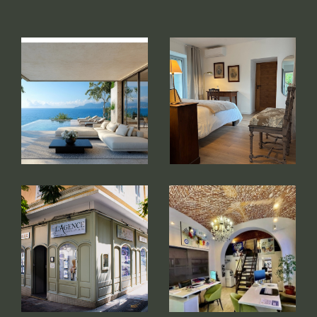
projet immobilier.
Notre équipe de professionnels passionnés et
réactifs met son expertise à votre service, en
vous apportant des conseils personnalisés,
qu’il s’agisse de l’estimation de votre bien, de
la recherche du logement idéal, ou de la
gestion de vos investissements immobiliers.
Disponible et à l'écoute, nous faisons de votre
satisfaction notre priorité, en vous
accompagnant à chaque étape de vos
démarches immobilières.