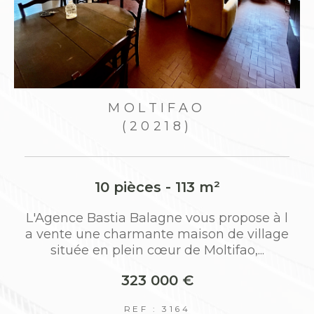
LTIFAO
SPELON
0218)
(202
ces - 113 m²
8 pièces -
alagne vous propose à l
L'Agence Bastia Balag
ante maison de village
a vente une maison de 
 cœur de Moltifao,...
ulement 25 min
3 000 €
198 00
F : 3164
REF : 