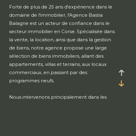
Forte de plus de 25 ans d'expérience dans le
domaine de l'immobilier, l'Agence Bastia
Balagne est un acteur de confiance dans le
secteur immobilier en Corse. Spécialisée dans
la vente, la location, ainsi que dans la gestion
de biens, notre agence propose une large
sélection de biens immobiliers, allant des
appartements, villas et terrains, aux locaux
commerciaux, en passant par des
programmes neufs.
Nous intervenons principalement dans les
secteurs de Bastia, du Cap Corse, de la
CONTACT
Balagne, de Calvi, d'Ile Rousse et en Corse du
Sud, notamment à Porto-Vecchio, en offrant
des solutions sur mesure adaptées à chaque