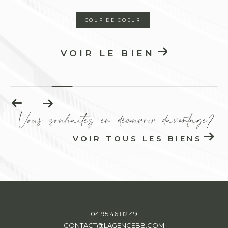
 DE COEUR
EXCLUSIVITÉ
LE BIEN
VOIR LE 
Vous souhaitez en découvrir davantage?
VOIR TOUS LES BIENS
04 95 46 82 49
CONTACT@LAGENCEBB.COM