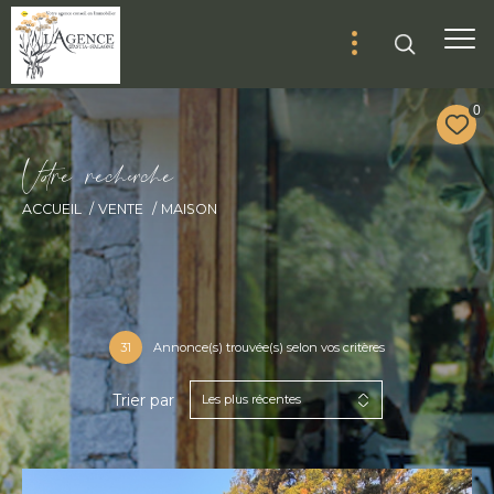
0
V
o
r
e
r
e
c
e
c
e
ACCUEIL
VENTE
MAISON
31
Annonce(s) trouvée(s) selon vos critères
Trier par
Les plus récentes