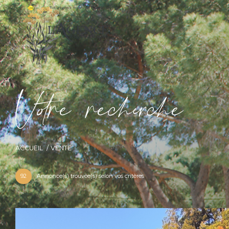
V
o
r
e
r
e
c
e
c
e
ACCUEIL
VENTE
92
Annonce(s) trouvée(s) selon vos critères