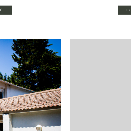
TÉ
EX