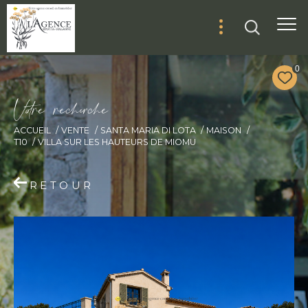
0
V
o
r
e
r
e
c
e
c
e
ACCUEIL
VENTE
SANTA MARIA DI LOTA
MAISON
T10
VILLA SUR LES HAUTEURS DE MIOMU
RETOUR