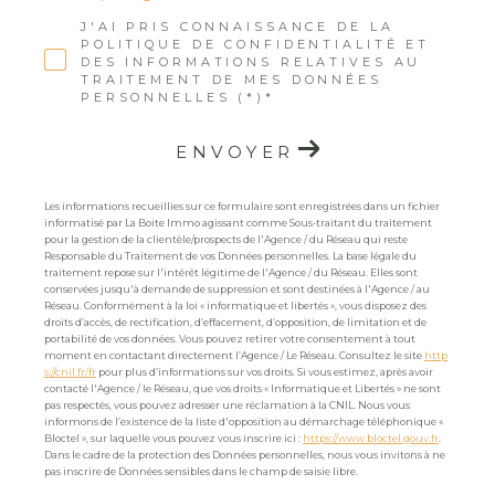
J'AI PRIS CONNAISSANCE DE LA
POLITIQUE DE CONFIDENTIALITÉ ET
DES INFORMATIONS RELATIVES AU
TRAITEMENT DE MES DONNÉES
PERSONNELLES (*)*
ENVOYER
Les informations recueillies sur ce formulaire sont enregistrées dans un fichier
informatisé par La Boite Immo agissant comme Sous-traitant du traitement
pour la gestion de la clientèle/prospects de l'Agence / du Réseau qui reste
Responsable du Traitement de vos Données personnelles. La base légale du
traitement repose sur l'intérêt légitime de l'Agence / du Réseau. Elles sont
conservées jusqu'à demande de suppression et sont destinées à l'Agence / au
Réseau. Conformément à la loi « informatique et libertés », vous disposez des
droits d’accès, de rectification, d’effacement, d’opposition, de limitation et de
portabilité de vos données. Vous pouvez retirer votre consentement à tout
moment en contactant directement l’Agence / Le Réseau. Consultez le site
http
s://cnil.fr/fr
pour plus d’informations sur vos droits. Si vous estimez, après avoir
contacté l'Agence / le Réseau, que vos droits « Informatique et Libertés » ne sont
pas respectés, vous pouvez adresser une réclamation à la CNIL. Nous vous
informons de l’existence de la liste d'opposition au démarchage téléphonique «
Bloctel », sur laquelle vous pouvez vous inscrire ici :
https://www.bloctel.gouv.fr
.
Dans le cadre de la protection des Données personnelles, nous vous invitons à ne
pas inscrire de Données sensibles dans le champ de saisie libre.