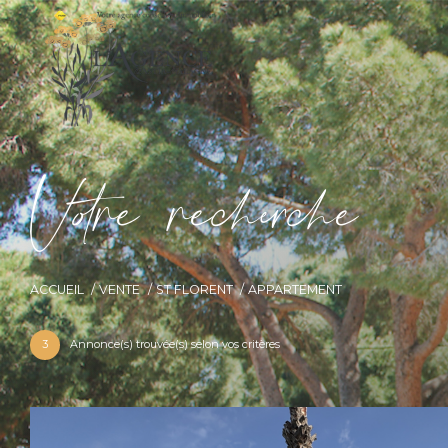
V
o
r
e
r
e
c
e
c
e
ACCUEIL
VENTE
ST FLORENT
APPARTEMENT
3
Annonce(s) trouvée(s) selon vos critères