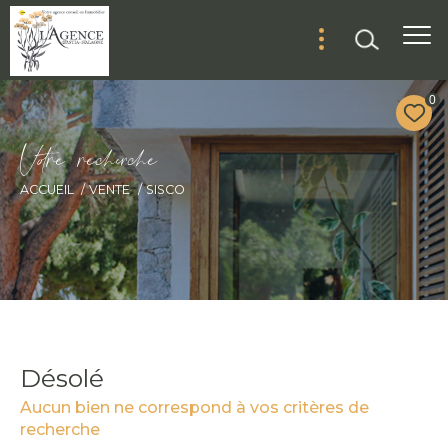
0
V
o
r
e
r
e
c
e
c
e
ACCUEIL
VENTE
SISCO
Désolé
Aucun bien ne correspond à vos critères de
recherche