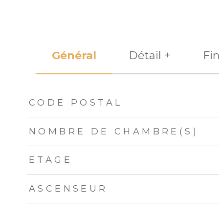
Général
Détail +
Fi
TRAD_ZEPHYR_Caracteristique
TRAD_ZEPHYR_Val
CODE POSTAL
NOMBRE DE CHAMBRE(S)
ETAGE
ASCENSEUR