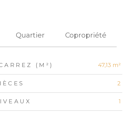
Quartier
Copropriété
CARREZ (M²)
47,13 m²
IÈCES
2
IVEAUX
1