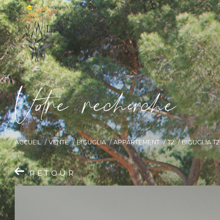
V
o
r
e
r
e
c
e
c
e
ACCUEIL
VENTE
BIGUGLIA
APPARTEMENT
T2
BIGUGLIA T
RETOUR