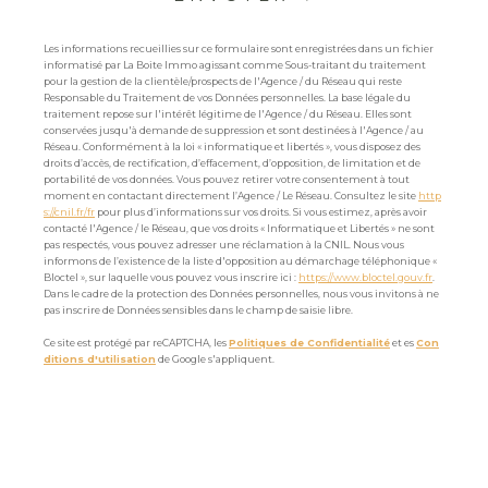
Les informations recueillies sur ce formulaire sont enregistrées dans un fichier
informatisé par La Boite Immo agissant comme Sous-traitant du traitement
pour la gestion de la clientèle/prospects de l'Agence / du Réseau qui reste
Responsable du Traitement de vos Données personnelles. La base légale du
traitement repose sur l'intérêt légitime de l'Agence / du Réseau. Elles sont
conservées jusqu'à demande de suppression et sont destinées à l'Agence / au
Réseau. Conformément à la loi « informatique et libertés », vous disposez des
droits d’accès, de rectification, d’effacement, d’opposition, de limitation et de
portabilité de vos données. Vous pouvez retirer votre consentement à tout
moment en contactant directement l’Agence / Le Réseau. Consultez le site
http
s://cnil.fr/fr
pour plus d’informations sur vos droits. Si vous estimez, après avoir
contacté l'Agence / le Réseau, que vos droits « Informatique et Libertés » ne sont
pas respectés, vous pouvez adresser une réclamation à la CNIL. Nous vous
informons de l’existence de la liste d'opposition au démarchage téléphonique «
Bloctel », sur laquelle vous pouvez vous inscrire ici :
https://www.bloctel.gouv.fr
.
Dans le cadre de la protection des Données personnelles, nous vous invitons à ne
pas inscrire de Données sensibles dans le champ de saisie libre.
Ce site est protégé par reCAPTCHA, les
Politiques de Confidentialité
et es
Con
ditions d'utilisation
de Google s'appliquent.