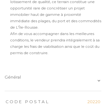
lotissement de qualité, ce terrain constitue une
opportunité rare de concrétiser un projet
immobilier haut de gamme à proximité
immédiate des plages, du port et des commodités
de L'Île-Rousse.
Afin de vous accompagner dans les meilleures
conditions, le vendeur prendra intégralement à sa
charge les frais de viabilisation ainsi que le coût du
permis de construire.
général
TRAD_ZEPHYR_Caracteristique
TRAD_ZEPHYR_Valeurs
CODE POSTAL
20220