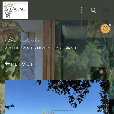
0
V
o
r
e
r
e
c
e
c
e
ACCUEIL
VENTE
MONTICELLO
TERRAIN
RETOUR