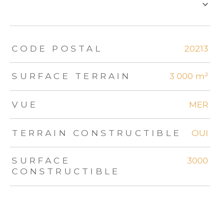
TRAD_ZEPHYR_Caracteristique
TRAD_ZEPHYR_Valeurs
CODE POSTAL
20213
SURFACE TERRAIN
3 000 m²
VUE
MER
TERRAIN CONSTRUCTIBLE
OUI
SURFACE
3000
CONSTRUCTIBLE