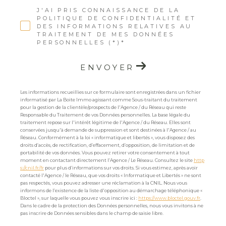
J'AI PRIS CONNAISSANCE DE LA
POLITIQUE DE CONFIDENTIALITÉ ET
DES INFORMATIONS RELATIVES AU
TRAITEMENT DE MES DONNÉES
PERSONNELLES (*)*
ENVOYER
Les informations recueillies sur ce formulaire sont enregistrées dans un fichier
informatisé par La Boite Immo agissant comme Sous-traitant du traitement
pour la gestion de la clientèle/prospects de l'Agence / du Réseau qui reste
Responsable du Traitement de vos Données personnelles. La base légale du
traitement repose sur l'intérêt légitime de l'Agence / du Réseau. Elles sont
conservées jusqu'à demande de suppression et sont destinées à l'Agence / au
Réseau. Conformément à la loi « informatique et libertés », vous disposez des
droits d’accès, de rectification, d’effacement, d’opposition, de limitation et de
portabilité de vos données. Vous pouvez retirer votre consentement à tout
moment en contactant directement l’Agence / Le Réseau. Consultez le site
http
s://cnil.fr/fr
pour plus d’informations sur vos droits. Si vous estimez, après avoir
contacté l'Agence / le Réseau, que vos droits « Informatique et Libertés » ne sont
pas respectés, vous pouvez adresser une réclamation à la CNIL. Nous vous
informons de l’existence de la liste d'opposition au démarchage téléphonique «
Bloctel », sur laquelle vous pouvez vous inscrire ici :
https://www.bloctel.gouv.fr
.
Dans le cadre de la protection des Données personnelles, nous vous invitons à ne
pas inscrire de Données sensibles dans le champ de saisie libre.