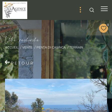
0
V
o
r
e
r
e
c
e
c
e
ACCUEIL
VENTE
PENTA DI CASINCA
TERRAIN
RETOUR