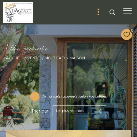
0
V
o
r
e
r
e
c
e
c
e
ACCUEIL
VENTE
MOLTIFAO
MAISON
1
Annonce(s) trouvée(s) selon vos critères
Trier par
Les plus récentes